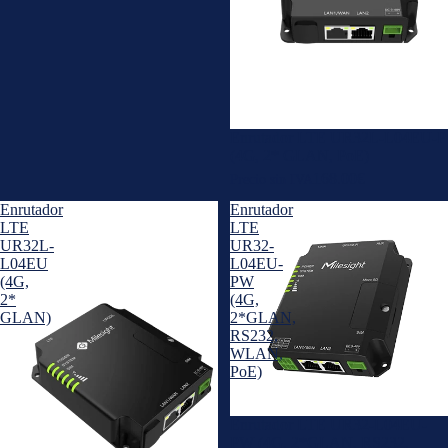
E
O
S
X
P
R
C
E
S
C
Enrutador LTE UR32L-L04EU-P
O
K
(4G, 2* GLAN, PoE)
N
IT
168.00€
Precio sin IVA
H
S
Enrutador
Enrutador
E
D
LTE
LTE
C
UR32L-
UR32-
E
L04EU
L04EU-
I
D
(4G,
PW
M
E
2*
(4G,
E
GLAN)
2*GLAN,
S
RS232,
N
E
WLAN,
T
N
PoE)
O
V
F
O
Enrutador LTE UR32-L04EU-
A
PW (4G, 2*GLAN, RS232,
L