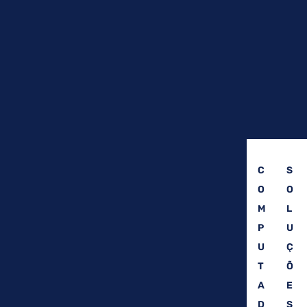
C
S
O
O
M
L
P
U
U
Ç
T
Õ
A
E
D
S