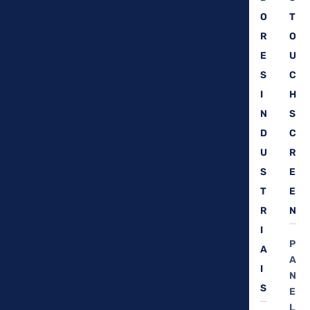
O
T
R
O
E
U
S
C
I
H
N
S
D
C
U
R
S
E
T
E
R
N
I
P
A
A
I
N
S
E
L