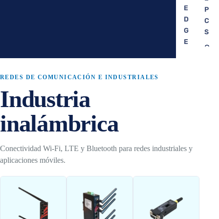
E
P
D
C
G
S
E
C
A
A
I
P
C
REDES DE COMUNICACIÓN E INDUSTRIALES
A
O
Industria
C
M
IT
P
inalámbrica
U
I
TI
V
N
O
Conectividad Wi-Fi, LTE y Bluetooth para redes industriales y
G
aplicaciones móviles.
R
N
E
V
S
I
I
D
S
I