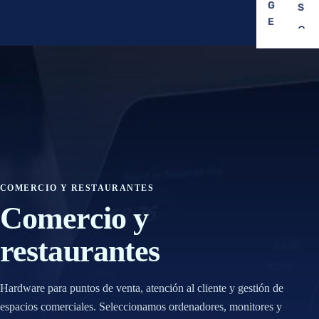
G
S
E
C
A
A
I
P
C
A
O
C
M
IT
P
U
I
TI
V
N
O
G
COMERCIO Y RESTAURANTES
R
Comercio y
N
E
V
S
restaurantes
I
I
D
S
I
TI
Hardware para puntos de venta, atención al cliente y gestión de
A
V
espacios comerciales. Seleccionamos ordenadores, monitores y
A