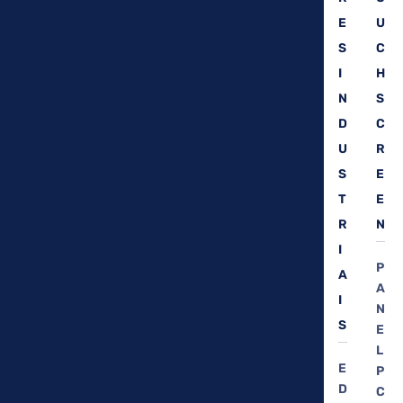
E
U
S
C
I
H
N
S
D
C
U
R
S
E
T
E
R
N
I
P
A
A
I
N
S
E
L
E
P
D
C