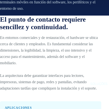
O
terminales móviles en función del software, los periféricos y el
I
entorno de uso.
A
B
N
O
El punto de contacto requiere
D
X
sencillez y continuidad.
R
P
O
C
En entornos comerciales y de restauración, el hardware se ubica
I
S
cerca de clientes y empleados. Es fundamental considerar las
D
I
dimensiones, la legibilidad, la limpieza, el uso intensivo y el
Q
N
acceso para el mantenimiento, además del software y el
U
T
mobiliario.
I
E
O
L
La arquitectura debe garantizar interfaces para lectores,
S
A
impresoras, sistemas de pago, redes y pantallas, evitando
SOLUÇÕES
Q
I
adaptaciones tardías que compliquen la instalación y el soporte.
U
B
E
O
S
X
APLICACIONES