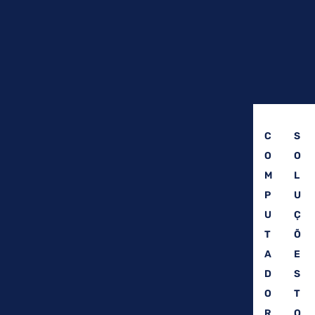
C
S
O
O
M
L
P
U
U
Ç
T
Õ
A
E
D
S
O
T
R
O