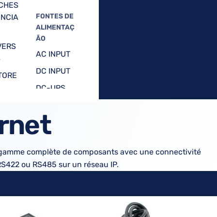
CHES
FONTES DE
NCIA
ALIMENTAÇ
ÃO
VERS
AC INPUT
S
DC INPUT
TORE
DC-UPS
CONVERS
LESS
rnet
ORES
ESS
DC/DC
TS
BATERIAS
e gamme complète de composants avec une connectivité
TERS
/
RS422 ou RS485 sur un réseau IP.
/ LTE
CARREGA
DORES
ETOOT
CAIXAS