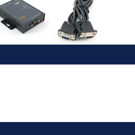
CTIVI
PEQUENO
FORMATO
AL
SERVIDOR
AL
ES RACK
A
19'
RNET
MINI-ITX
AL
INDUSTRIA
A
IS
LESS
EXPANSÕE
EWAY
S &
DBUS
ACESSÓRIO
CAS
S
AL
ACESSÓRI
VERS
OS
 USB
NEOUSYS
VERS
ACESSÓRI