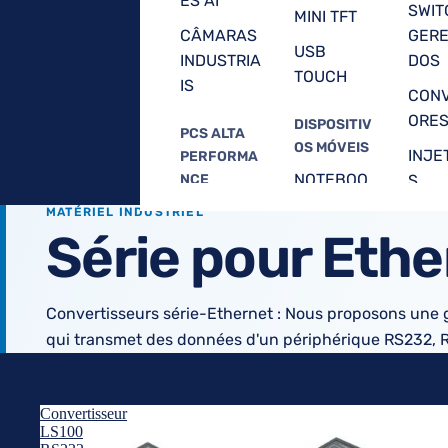
ES AI
SWIT
MINI TFT
CÂMARAS
GERE
USB
INDUSTRIA
DOS
TOUCH
IS
CON
ORE
DISPOSITIV
PCS ALTA
OS MÓVEIS
INJE
PERFORMA
NOTEBOO
NCE
S
KS
PCS COM
MATÉRIEL INDUSTRIEL
ROBUSTO
WIRE
Série pour Ethe
EXPANSÃ
S
ACC
O PCIE /
POIN
PCI
TABLET
Convertisseurs série-Ethernet : Nous proposons un
PCS
ROU
VISÃO
INDUSTRIA
qui transmet des données d'un périphérique RS232, 
WIFI 
ARTIFICIAL
IS
BLU
VEÍCULOS
TABLET
H
/
Convertisseur
PCS
TRANSPOR
LS100