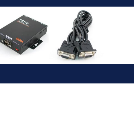
S
OS MITAC
AL
EXPANSÕE
S MITAC
LOS &
RFACE
RISER
CARDS
ULOS
SOFTWARE
SISTEMAS
RFAC
OPERATIV
AN-
OS
PRODUTOS
EOL