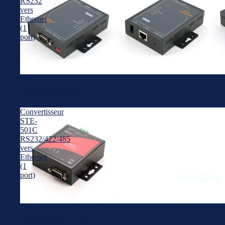
MÉDICOS
RS232
CONE
TE
vers
DADE
PDA'S /
Ethernet
IOT /
SERI
(1
HANDHEL
NETWORK
port)
SERI
D PCS
PCS
PAR
SINALIZAÇ
ETHE
ACESSÓRIO
ÃO
Convertisseur LS100 RS232 vers Ethernet (1 port)
S
SERI
DIGITAL
69.00€
Prix hors TVA
PANEL
PAR
PCS /
WIRE
Convertisseur
EMBEDDED
MONITORE
STE-
PCS
GAT
501C
S
RS232/422/485
FIEL
BOX PCS
vers
INDUSTRIA
Ethernet
PLA
(1
IS
SERI
port)
SOLUÇÕES
RACKMOU
CON
NT PCS
ORES
Convertisseur STE-501C RS232/422/485 vers Ethernet (1 port)
DIN-RAIL
CON
122.32€
Prix hors TVA