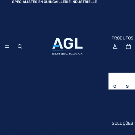
SPÉCIALISTES EN QUINCAILLERIE INDUSTRIELLE
PRODUTOS
C
S
Adaptateur secteur 180 W
O
O
(ajoute 120 W pour la carte
M
L
P
U
graphique)
U
Ç
SOLUÇÕES
92.00€
Prix hors TVA
T
Õ
Total TVA incluse (23%) :
113.16€