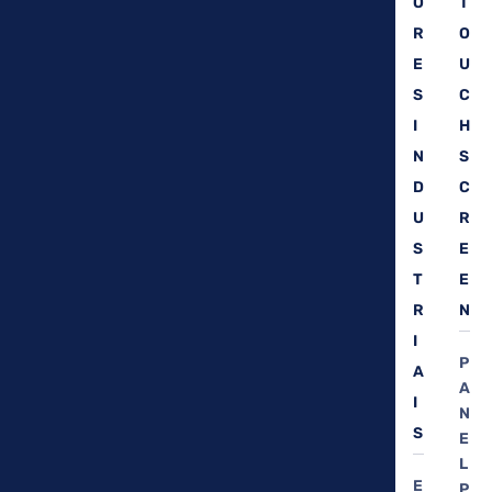
O
T
R
O
E
U
S
C
I
H
N
S
D
C
U
R
S
E
T
E
R
N
I
P
A
A
I
N
S
E
L
E
P