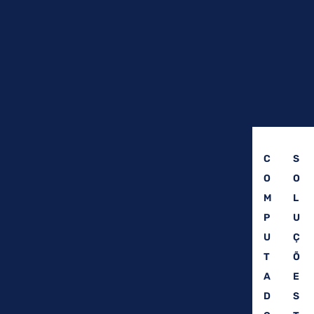
C
S
O
O
M
L
P
U
U
Ç
T
Õ
A
E
D
S