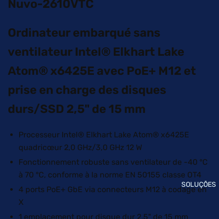
A
Nuvo-2610VTC
V
A
O
I
Ordinateur embarqué sans
A
B
N
ventilateur Intel® Elkhart Lake
O
D
X
Atom® x6425E avec PoE+ M12 et
R
P
O
C
prise en charge des disques
I
S
durs/SSD 2,5" de 15 mm
D
I
Q
N
Processeur Intel® Elkhart Lake Atom® x6425E
U
T
quadricœur 2,0 GHz/3,0 GHz 12 W
I
E
Fonctionnement robuste sans ventilateur de -40 °C
O
L
S
à 70 °C, conforme à la norme EN 50155 classe OT4
A
SOLUÇÕES
Q
I
4 ports PoE+ GbE via connecteurs M12 à codage en
U
B
X
E
O
1 emplacement pour disque dur 2,5" de 15 mm