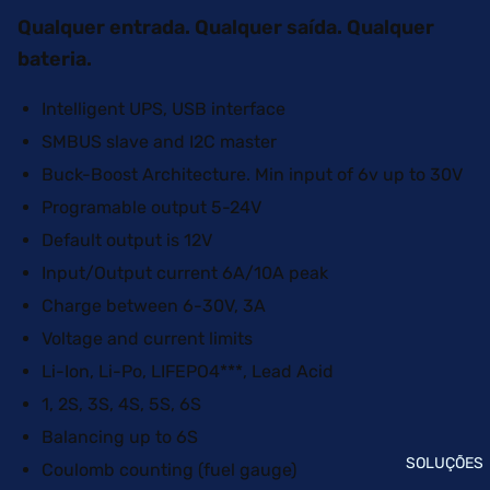
COMPON
Qualquer entrada. Qualquer saída. Qualquer
ENTES E
bateria.
INTEGRA
ÇÃO
Intelligent UPS, USB interface
MOTHE
SMBUS slave and I2C master
RBOAR
Buck-Boost Architecture. Min input of 6v up to 30V
DS
Programable output 5-24V
INDUST
Default output is 12V
RIAIS
Input/Output current 6A/10A peak
FONTES
Charge between 6-30V, 3A
DE
ALIMEN
Voltage and current limits
TAÇÃO
Li-Ion, Li-Po, LIFEPO4***, Lead Acid
CAIXAS
1, 2S, 3S, 4S, 5S, 6S
EXPAN
Balancing up to 6S
SÕES &
SOLUÇÕES
Coulomb counting (fuel gauge)
ACESS