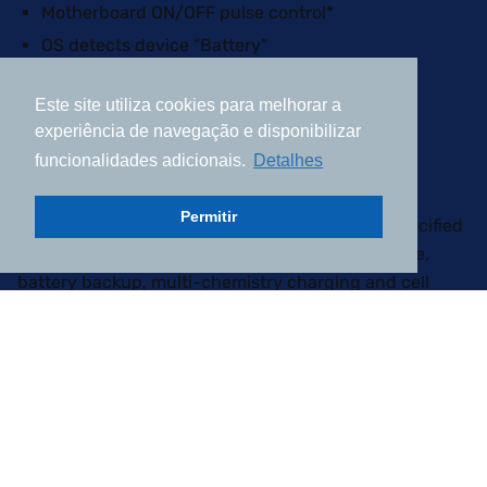
Motherboard ON/OFF pulse control*
ÓRIOS
OS detects device “Battery”
SOFTW
ROHS compliant
ARE
Este site utiliza cookies para melhorar a
experiência de navegação e disponibilizar
funcionalidades adicionais.
Detalhes
OpenUPS
Permitir
The OPEN-UPS was designed to provide user specified
regulated power output from a wide input voltage,
battery backup, multi-chemistry charging and cell
balancing in a single PCBA. The unit automatically
switches the power path in between Battery and Main
DC input and provides buck/boost output regulation.
OpenUPS has strong Windows / Linux support and API
allowing developers to interface to custom
applications.