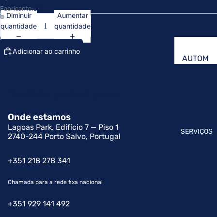
A
E
Fabricante:
CTF
Diminuir
Aumentar
D
S
quantidade
quantidade
O
T
R
O
Adicionar ao carrinho
E
U
AUTOM
AÇÃO E
S
C
GESTÃ
I
H
Também poderá gostar
O
N
S
INDÚST
D
C
Onde estamos
RIAL
U
R
Lagoas Park, Edifício 7 — Piso 1
SERVIÇOS
VISÃO
2740-244 Porto Salvo, Portugal
S
E
ARTIFIC
T
E
IAL
+351 218 278 341
R
N
INDÚST
I
Chamada para a rede fixa nacional
RIA 4.0
P
A
& IOT
A
+351 929 141 492
I
N
TRANS